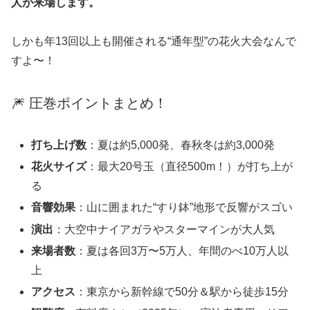
人が来場します。
しかも年13回以上も開催される“通年型”の花火大会なんで
すよ〜！
🎆 圧巻ポイントまとめ！
打ち上げ数
：夏は約5,000発、春秋冬は約3,000発
花火サイズ
：最大20号玉（直径500m！）が打ち上が
る
音響効果
：山に囲まれた“すり鉢”地形で反響がスゴい
演出
：大空中ナイアガラやスターマインが大人気
来場者数
：夏は各回3万〜5万人、年間のべ10万人以
上
アクセス
：東京から新幹線で50分＆駅から徒歩15分