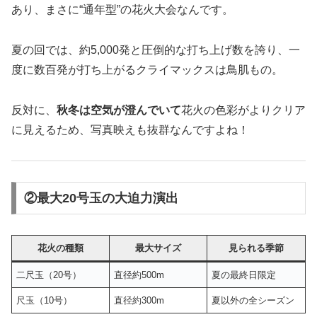
あり、まさに“通年型”の花火大会なんです。
夏の回では、約5,000発と圧倒的な打ち上げ数を誇り、一
度に数百発が打ち上がるクライマックスは鳥肌もの。
反対に、
秋冬は空気が澄んでいて
花火の色彩がよりクリア
に見えるため、写真映えも抜群なんですよね！
②最大20号玉の大迫力演出
花火の種類
最大サイズ
見られる季節
二尺玉（20号）
直径約500m
夏の最終日限定
尺玉（10号）
直径約300m
夏以外の全シーズン