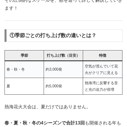
その圧倒的なスケールを、順を追って詳しく解説していき
ます！
①季節ごとの打ち上げ数の違いとは？
季節
打ち上げ数（目安）
特徴
空気が澄んでいて花
春・秋・冬
約3,000発
火がクリアに見える
熱海湾に反響する音
夏
約5,000発
と光の迫力が倍増
熱海花火大会は、夏だけではありません。
春・夏・秋・冬の4シーズンで合計13回
も開催される年も