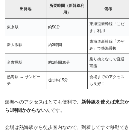
所要時間（新幹線利
出発地
備考
用）
東海道新幹線「こだ
東京駅
約50分
ま」利用
東海道新幹線「のぞ
新大阪駅
約3時間
み」で熱海乗換
乗り換えなしで直通
名古屋駅
約1時間30分
可能
熱海駅 → サンビー
会場までのアクセス
徒歩約15分
チ
も良好！
熱海へのアクセスはとても便利で、
新幹線を使えば東京か
ら1時間かからない
んです。
会場は熱海駅から徒歩圏内なので、到着してすぐ移動でき