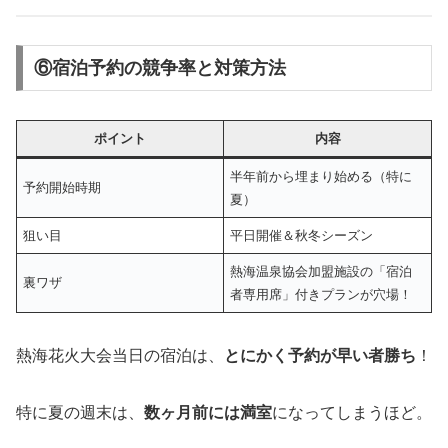
⑥宿泊予約の競争率と対策方法
ポイント
内容
半年前から埋まり始める（特に
予約開始時期
夏）
狙い目
平日開催＆秋冬シーズン
熱海温泉協会加盟施設の「宿泊
裏ワザ
者専用席」付きプランが穴場！
熱海花火大会当日の宿泊は、
とにかく予約が早い者勝ち
！
特に夏の週末は、
数ヶ月前には満室
になってしまうほど。