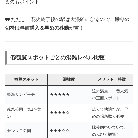
るのもポイント。
🚃 ただし、花火終了後の駅は大混雑になるので、
帰りの
切符は事前購入＆早めの移動
が吉！
⑤観覧スポットごとの混雑レベル比較
観覧スポット
混雑度
メリット・特徴
迫力満点！一番人気
熱海サンビーチ
★★★★★
の正面スポット
親水公園（第1〜第
広くて快適だが、早
★★★★☆
3）
めの場所取り必要
比較的空いていて、
サンレモ公園
★★★☆☆
のんびり観覧可