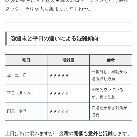
🌻 夏の夜空に大玉花火＋海辺のロケーションという最強
タッグ。そりゃ人も集まりますよね〜。
③週末と平日の違いによる混雑傾向
曜日
混雑度
備考
一番混む。早朝から
金・土・日
★★★★★
場所取り必須
比較的空いている
平日（月〜木）
★★★☆☆
が、夏は注意
穴場だが寒さ対策が
雨天・冬季
★★☆☆☆
必要
土日は特に混みますが、
金曜の開催も意外と混雑
します。