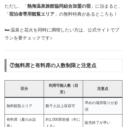
ただし、「
熱海温泉旅館協同組合加盟の宿
」に泊まると、
「
宿泊者専用観覧エリア
」の無料特典があるところも！
🛏️ 温泉と花火を同時に満喫したい方は、公式サイトでプ
ランを要チェックです♪
⑦無料席と有料席の人数制限と注意点
利用可能人数（目
区分
注意点
安）
早めの場所取りが必
無料観覧エリア
数千人以上収容可
須
有料席（夏のみ設
約1,000席前後（年に
販売終了が早い
置）
よる）