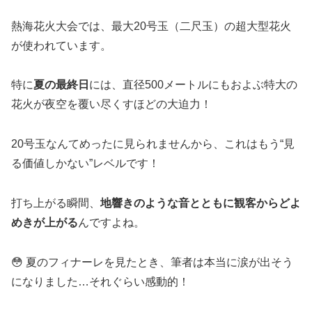
熱海花火大会では、最大20号玉（二尺玉）の超大型花火
が使われています。
特に
夏の最終日
には、直径500メートルにもおよぶ特大の
花火が夜空を覆い尽くすほどの大迫力！
20号玉なんてめったに見られませんから、これはもう“見
る価値しかない”レベルです！
打ち上がる瞬間、
地響きのような音とともに観客からどよ
めきが上がる
んですよね。
😳 夏のフィナーレを見たとき、筆者は本当に涙が出そう
になりました…それぐらい感動的！