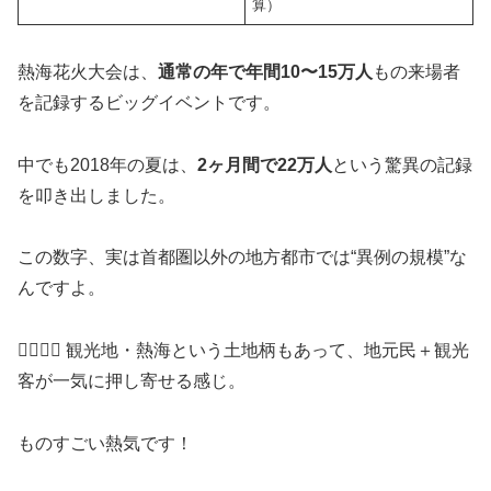
算）
熱海花火大会は、
通常の年で年間10〜15万人
もの来場者
を記録するビッグイベントです。
中でも2018年の夏は、
2ヶ月間で22万人
という驚異の記録
を叩き出しました。
この数字、実は首都圏以外の地方都市では“異例の規模”な
んですよ。
🚶‍♂️🚶‍♀️ 観光地・熱海という土地柄もあって、地元民＋観光
客が一気に押し寄せる感じ。
ものすごい熱気です！