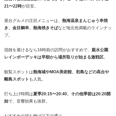
21〜22時
が目安。
屋台グルメの注目メニューは、
熱海温泉まんじゅう串焼
き、金目鯛串、熱海焼きそば
など地元色満載のラインナッ
プ。
混雑を避けるなら16時前の訪問がおすすめで、
親水公園
レインボーデッキは早朝から場所取りが始まる激戦区
。
観覧スポットは
熱海城やMOA美術館、初島などの高台や
離島スポット
も人気。
打ち上げ時間は
夏季20:15〜20:40、その他季節は20:20開
始
で、音響効果も抜群。
おすすめの持ち物は以下の通り。