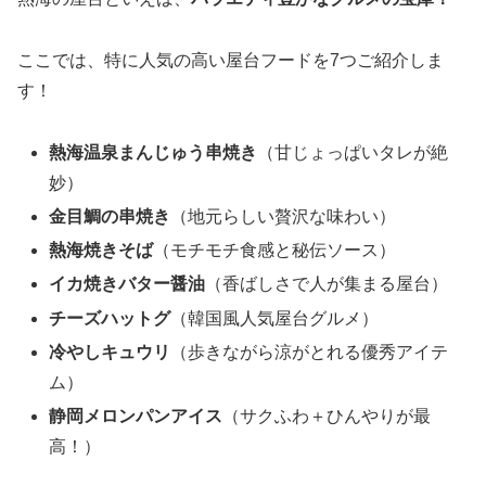
ここでは、特に人気の高い屋台フードを7つご紹介しま
す！
熱海温泉まんじゅう串焼き
（甘じょっぱいタレが絶
妙）
金目鯛の串焼き
（地元らしい贅沢な味わい）
熱海焼きそば
（モチモチ食感と秘伝ソース）
イカ焼きバター醤油
（香ばしさで人が集まる屋台）
チーズハットグ
（韓国風人気屋台グルメ）
冷やしキュウリ
（歩きながら涼がとれる優秀アイテ
ム）
静岡メロンパンアイス
（サクふわ＋ひんやりが最
高！）