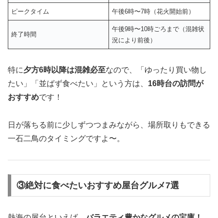
ピークタイム
午後6時〜7時（花火開始前）
午後9時〜10時ごろまで（混雑状
終了時間
況により前後）
特に
夕方6時以降は混雑必至
なので、「ゆったり買い物し
たい」「並ばず食べたい」という方は、
16時台の訪問が
おすすめ
です！
日が落ちる前に少しずつつまみながら、場所取りもできる
一石二鳥のタイミングですよ〜。
③絶対に食べたいおすすめ屋台グルメ7選
熱海の屋台といえば、
バラエティ豊かなグルメの宝庫！