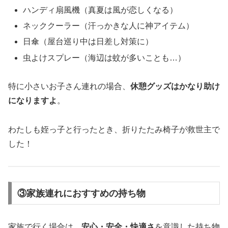
ハンディ扇風機（真夏は風が恋しくなる）
ネッククーラー（汗っかきな人に神アイテム）
日傘（屋台巡り中は日差し対策に）
虫よけスプレー（海辺は蚊が多いことも…）
特に小さいお子さん連れの場合、
休憩グッズはかなり助け
になりますよ
。
わたしも姪っ子と行ったとき、折りたたみ椅子が救世主で
した！
③家族連れにおすすめの持ち物
家族で行く場合は、
安心・安全・快適さ
を意識した持ち物