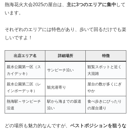
熱海花火大会2025の屋台は、
主に3つのエリアに集中
して
います。
それぞれのエリアには特色があり、歩いて回るだけでも楽
しいですよ！
出店エリア名
詳細場所
特徴
親水公園第一区（ス
観覧スポットと近く
サンビーチ沿い
カイデッキ）
大混雑
親水公園第二区（レ
屋台の数が多くにぎ
観光港寄り
インボーデッキ）
やか
熱海駅～サンビーチ
駅から海までの坂道
食べ歩きにぴったり
沿道
沿い
の屋台通り
どの場所も魅力的なんですが、
ベストポジションを狙うな