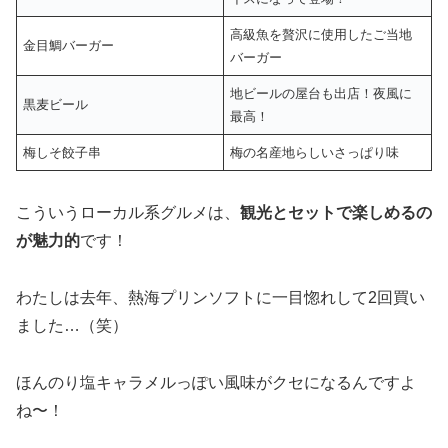
高級魚を贅沢に使用したご当地
金目鯛バーガー
バーガー
地ビールの屋台も出店！夜風に
黒麦ビール
最高！
梅しそ餃子串
梅の名産地らしいさっぱり味
こういうローカル系グルメは、
観光とセットで楽しめるの
が魅力的
です！
わたしは去年、熱海プリンソフトに一目惚れして2回買い
ました…（笑）
ほんのり塩キャラメルっぽい風味がクセになるんですよ
ね〜！