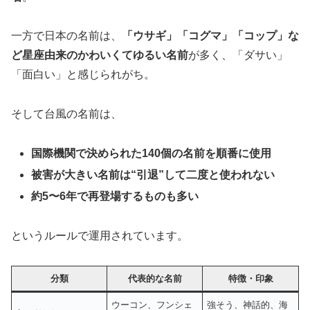
一方で日本の名前は、
「ウサギ」「コグマ」「コップ」な
ど星座由来のかわいくてゆるい名前
が多く、「ダサい」
「面白い」と感じられがち。
そして台風の名前は、
国際機関で決められた140個の名前を順番に使用
被害が大きい名前は“引退”して二度と使われない
約5〜6年で再登場するものも多い
というルールで運用されています。
分類
代表的な名前
特徴・印象
ウーコン、フンシェ
強そう、神話的、海