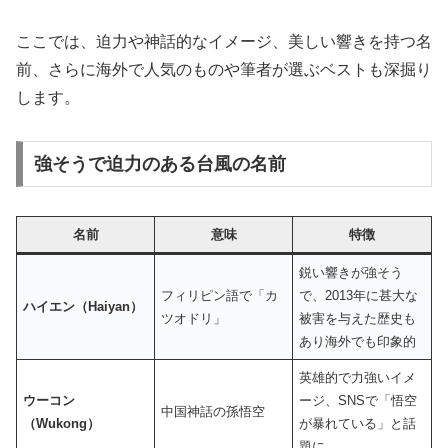
ここでは、迫力や神話的なイメージ、美しい響きを持つ名
前、さらに海外で人気のものや筆者が選ぶベストも深掘り
します。
強そうで迫力のある台風の名前
名前
意味
特徴
鋭い響きが強そう
フィリピン語で「カ
で、2013年に甚大な
ハイエン（Haiyan）
ツオドリ」
被害を与えた歴史も
あり海外でも印象的
英雄的で力強いイメ
ウーコン
ージ、SNSで「悟空
中国神話の孫悟空
（Wukong）
が暴れている」と話
題に