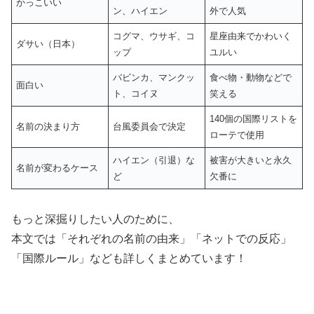
かっこいい
ン、ハイエン
外で人気
コグマ、ウサギ、コ
星座由来でかわいく
ダサい（日本）
ップ
ユルい
バビンカ、マンクッ
食べ物・動物などで
面白い
ト、コイヌ
笑える
140個の国際リストを
名前の決まり方
台風委員会で決定
ローテで使用
ハイエン（引退）な
被害が大きいと永久
名前が変わるケース
ど
欠番に
もっと深掘りしたい人のために、
本文では「それぞれの名前の由来」「ネットでの反応」
「国際ルール」なども詳しくまとめています！