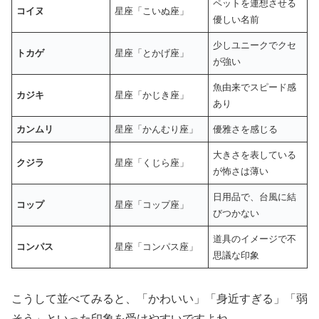
ペットを連想させる
コイヌ
星座「こいぬ座」
優しい名前
少しユニークでクセ
トカゲ
星座「とかげ座」
が強い
魚由来でスピード感
カジキ
星座「かじき座」
あり
カンムリ
星座「かんむり座」
優雅さを感じる
大きさを表している
クジラ
星座「くじら座」
が怖さは薄い
日用品で、台風に結
コップ
星座「コップ座」
びつかない
道具のイメージで不
コンパス
星座「コンパス座」
思議な印象
こうして並べてみると、「かわいい」「身近すぎる」「弱
そう」といった印象を受けやすいですよね。