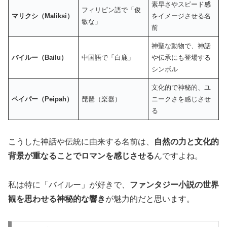
素早さやスピード感
フィリピン語で「俊
マリクシ（Maliksi）
をイメージさせる名
敏な」
前
神聖な動物で、神話
バイルー（Bailu）
中国語で「白鹿」
や伝承にも登場する
シンボル
文化的で神秘的、ユ
ペイパー（Peipah）
琵琶（楽器）
ニークさを感じさせ
る
こうした神話や伝統に由来する名前は、
自然の力と文化的
背景が重なることでロマンを感じさせる
んですよね。
私は特に「バイルー」が好きで、
ファンタジー小説の世界
観を思わせる神秘的な響き
が魅力的だと思います。