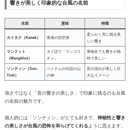
響きが美しく印象的な台風の名前
名前
意味
特徴
柔らかく耳に残る美
カイタク（Kaitak）
香港の旧空港
しい響き
マンクット
タイ語で「マンゴス
果物名でも響きが独
（Mangkhut）
チン」
特で美しい
ソンティン（Son-
ベトナムの伝説の山
音の流れが美しく壮
Tinh）
の神
大なイメージ
強さではなく「音の響きの美しさ」で印象に残るのも台風
の名前の魅力です。
個人的には「ソンティン」がとても好きで、
神秘性と響き
の美しさが台風の恐怖を和らげてくれる
ように思えます。