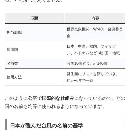
ることも珍しくありません。
項目
内容
世界気象機関（WMO） 台風委員
担当組織
会
日本、中国、韓国、フィリピ
加盟国
ン、ベトナムなど14か国・地域
名前数
各国10個ずつ、計140個
発生順にリストを回していき、
使用方法
約5〜6年で一巡
このように
公平で国際的な仕組み
になっているので、どの
国の名前も均等に使われるようになっています。
日本が選んだ台風の名前の基準