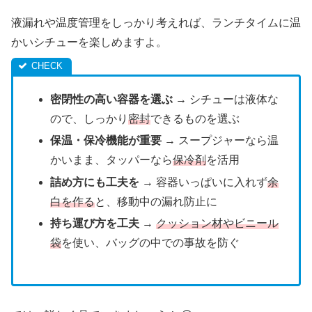
液漏れや温度管理をしっかり考えれば、ランチタイムに温
かいシチューを楽しめますよ。
密閉性の高い容器を選ぶ
→ シチューは液体な
ので、しっかり
密封
できるものを選ぶ
保温・保冷機能が重要
→ スープジャーなら温
かいまま、タッパーなら
保冷剤
を活用
詰め方にも工夫を
→ 容器いっぱいに入れず
余
白を作る
と、移動中の漏れ防止に
持ち運び方を工夫
→
クッション材やビニール
袋
を使い、バッグの中での事故を防ぐ