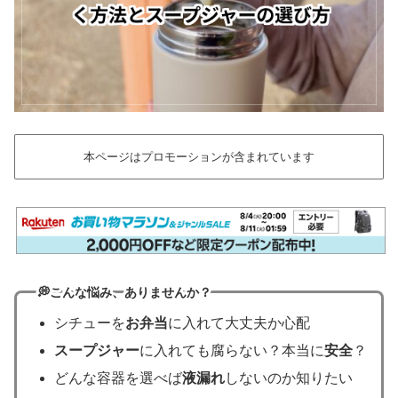
本ページはプロモーションが含まれています
💭
こんな悩み、ありませんか？
シチューを
お弁当
に入れて大丈夫か心配
スープジャー
に入れても腐らない？本当に
安全
？
どんな容器を選べば
液漏れ
しないのか知りたい