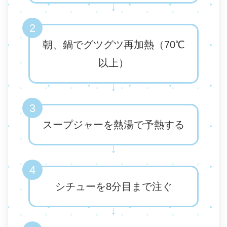
↓
2
朝、鍋でグツグツ再加熱（70℃
以上）
↓
3
スープジャーを熱湯で予熱する
↓
4
シチューを8分目まで注ぐ
↓