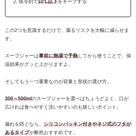
保冷剤で
10℃以下
をキープする
この2つを意識するだけで、腐るリスクを大幅に減らせま
す。
スープジャーは
事前に熱湯で予熱
してから使うことで、保
温効果がグッと上がりますよ。
そしてもう一つ重要なのが容量と形状の選び方。
300～500ml
のスープジャーを選べばちょうどよく、口が
広ければ食べやすく洗いやすいのも嬉しいポイント。
漏れを防ぐなら、
シリコンパッキン付きやネジ式のフタが
あるタイプ
が断然おすすめです。