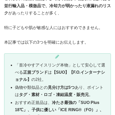
並行輸入品・模倣品で、冷却力が弱かったり液漏れのリス
ク
があったりすることが多く、
特に子どもや肌が敏感な人にはおすすめできません。
本記事では以下の3つを明確にお伝えします。
「首冷やすアイスリング本物」として安心して選
べる
正規ブランド
は
【SUO】【F.O.インターナシ
ョナル】
の2社。
偽物や類似品との
見分け方は5つ
あり、ポイント
は
タグ・素材・ロゴ・凍結温度・販売元
。
おすすめ正規品は、
冷たさ最強の「SUO Plus
18℃」、子供に優しい「ICE RING®（FO）」、