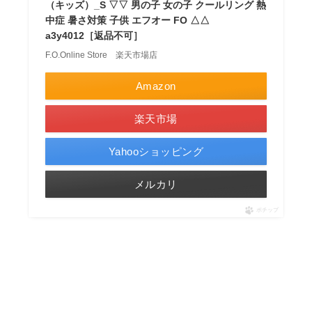
（キッズ）_S ▽▽ 男の子 女の子 クールリング 熱
中症 暑さ対策 子供 エフオー FO △△
a3y4012［返品不可］
F.O.Online Store 楽天市場店
Amazon
楽天市場
Yahooショッピング
メルカリ
ポチップ