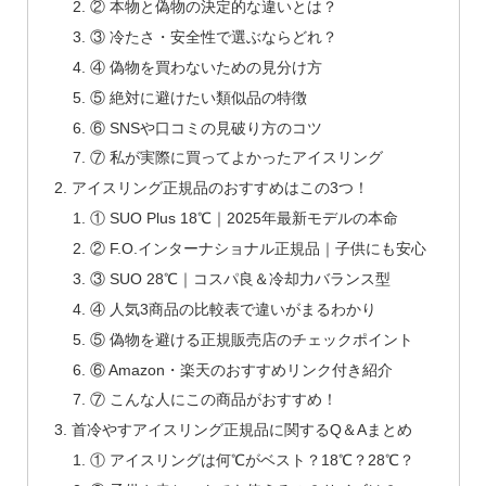
② 本物と偽物の決定的な違いとは？
③ 冷たさ・安全性で選ぶならどれ？
④ 偽物を買わないための見分け方
⑤ 絶対に避けたい類似品の特徴
⑥ SNSや口コミの見破り方のコツ
⑦ 私が実際に買ってよかったアイスリング
アイスリング正規品のおすすめはこの3つ！
① SUO Plus 18℃｜2025年最新モデルの本命
② F.O.インターナショナル正規品｜子供にも安心
③ SUO 28℃｜コスパ良＆冷却力バランス型
④ 人気3商品の比較表で違いがまるわかり
⑤ 偽物を避ける正規販売店のチェックポイント
⑥ Amazon・楽天のおすすめリンク付き紹介
⑦ こんな人にこの商品がおすすめ！
首冷やすアイスリング正規品に関するQ＆Aまとめ
① アイスリングは何℃がベスト？18℃？28℃？