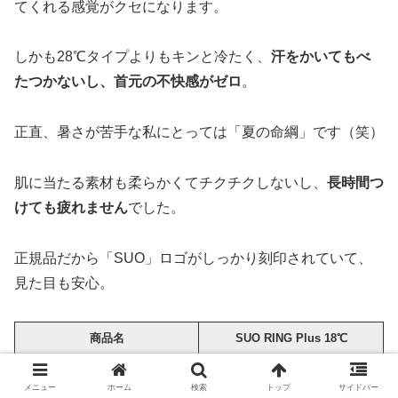
てくれる感覚がクセになります。
しかも28℃タイプよりもキンと冷たく、
汗をかいてもべ
たつかないし、首元の不快感がゼロ
。
正直、暑さが苦手な私にとっては「夏の命綱」です（笑）
肌に当たる素材も柔らかくてチクチクしないし、
長時間つ
けても疲れません
でした。
正規品だから「SUO」ロゴがしっかり刻印されていて、
見た目も安心。
商品名
SUO RING Plus 18℃
ブランド
SUO（スオ）
メニュー
ホーム
検索
トップ
サイドバー