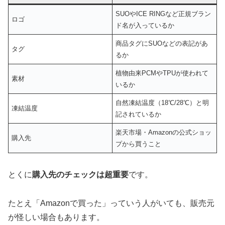
SUOやICE RINGなど正規ブラン
ロゴ
ド名が入っているか
商品タグにSUOなどの表記があ
タグ
るか
植物由来PCMやTPUが使われて
素材
いるか
自然凍結温度（18℃/28℃）と明
凍結温度
記されているか
楽天市場・Amazonの公式ショッ
購入先
プから買うこと
とくに
購入先のチェックは超重要
です。
たとえ「Amazonで買った」っていう人がいても、販売元
が怪しい場合もあります。